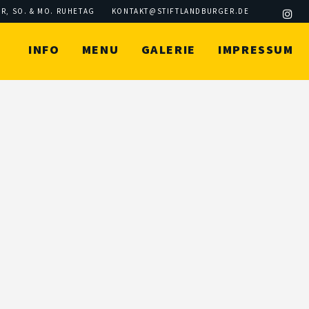
 UHR, SO. & MO. RUHETAG
KONTAKT@STIFTLANDBURGER.DE
INFO
MENU
GALERIE
IMPRESSUM