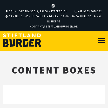
BAHNHOFSTRASSE 5, 95666 MITTERTEICH
+49 9633 6618152
DI.-FR.: 11:00 - 14:00 UHR + DI.-SA.: 17:00 - 20:30 UHR, SO. & MO.
RUHETAG
KONTAKT@STIFTLANDBURGER.DE
CONTENT BOXES