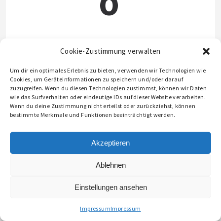
O
Stiftland Schoko
Cookie-Zustimmung verwalten
Single
1,00€
Um dir ein optimales Erlebnis zu bieten, verwenden wir Technologien wie
Doppio
1,80€
Cookies, um Geräteinformationen zu speichern und/oder darauf
zuzugreifen. Wenn du diesen Technologien zustimmst, können wir Daten
wie das Surfverhalten oder eindeutige IDs auf dieser Website verarbeiten.
Wenn du deine Zustimmung nicht erteilst oder zurückziehst, können
bestimmte Merkmale und Funktionen beeinträchtigt werden.
Akzeptieren
© 2026 STIFTLANDBURGER
Ablehnen
Einstellungen ansehen
Impressum
Impressum