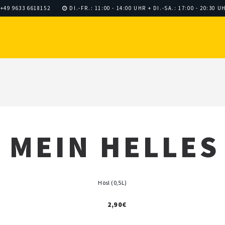
+49 9633 6618152
DI.-FR.: 11:00 - 14:00 UHR + DI.-SA.: 17:00 - 20:30
MEIN HELLES
Hösl (0,5L)
2,90€