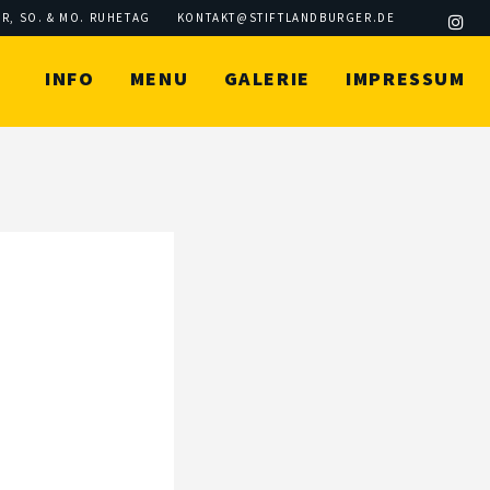
 UHR, SO. & MO. RUHETAG
KONTAKT@STIFTLANDBURGER.DE
INFO
MENU
GALERIE
IMPRESSUM