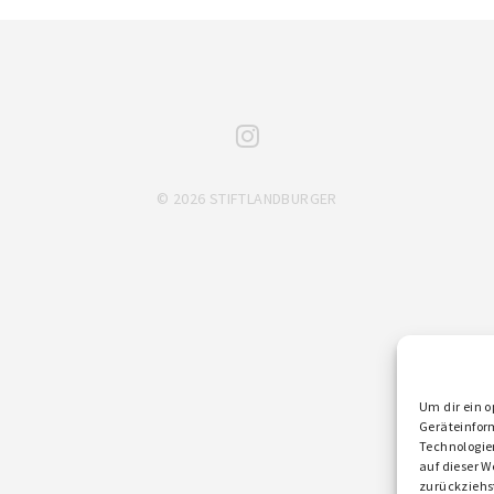
© 2026 STIFTLANDBURGER
Um dir ein o
Geräteinfor
Technologie
auf dieser W
zurückziehs